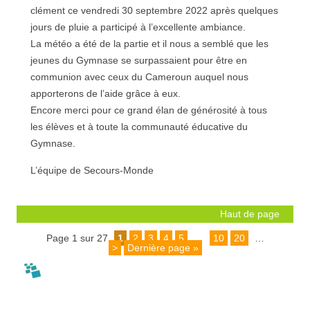
clément ce vendredi 30 septembre 2022 après quelques
jours de pluie a participé à l’excellente ambiance.
La météo a été de la partie et il nous a semblé que les
jeunes du Gymnase se surpassaient pour être en
communion avec ceux du Cameroun auquel nous
apporterons de l’aide grâce à eux.
Encore merci pour ce grand élan de générosité à tous
les élèves et à toute la communauté éducative du
Gymnase.
L’équipe de Secours-Monde
Haut de page
Page 1 sur 27
1
2
3
4
5
…
10
20
…
>
Dernière page »